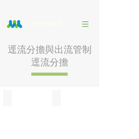
逕流分擔與出流管制
逕流分擔
基隆河流域逕流分擔規劃及計畫
客雅溪排水(青草湖以下段)逕流分擔