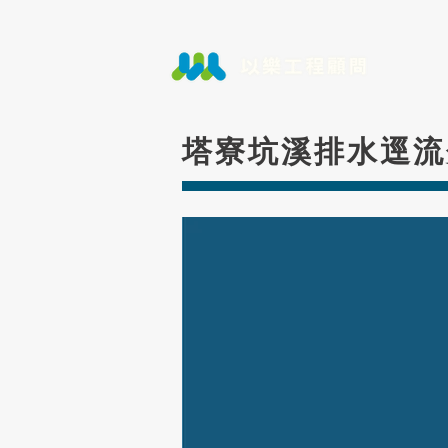
塔寮坑溪排水逕流