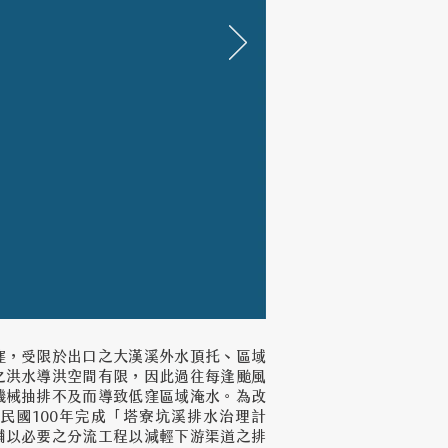
窪，受限於出口之大漢溪外水頂托、區域
之洪水導洪空間有限，因此過往每逢颱風
機械抽排不及而導致低窪區域淹水。為改
民國100年完成「塔寮坑溪排水治理計
輔以必要之分流工程以減輕下游渠道之排