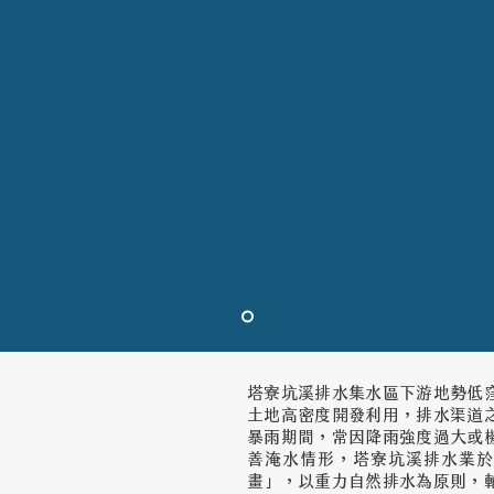
塔寮坑溪排水集水區下游地勢低
土地高密度開發利用，排水渠道
暴雨期間，常因降雨強度過大或
善淹水情形，塔寮坑溪排水業於
畫」，以重力自然排水為原則，