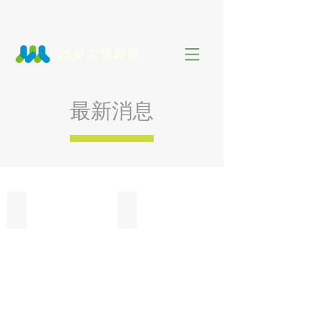
最新消息
東大溪水環境及鄰近區域環境改善計畫【獲獎紀錄】
109年度 逕流分擔及出流管 北中南東